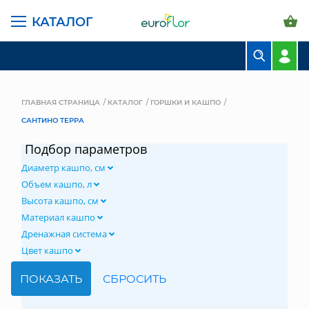
КАТАЛОГ
БУКЕТЫ
КОМПОЗИЦИИ
ГЛАВНАЯ СТРАНИЦА
КАТАЛОГ
ГОРШКИ И КАШПО
САНТИНО ТЕРРА
ЦВЕТЫ В ПАЧКАХ
Подбор параметров
СВАДЕБНАЯ ФЛОРИСТИКА
Диаметр кашпо, см
КОМНАТНЫЕ РАСТЕНИЯ
Объем кашпо, л
Высота кашпо, см
ГОРШКИ И КАШПО
Материал кашпо
Дренажная система
ГРУНТЫ И УДОБРЕНИЯ
Цвет кашпо
ПРЕДМЕТЫ ИНТЕРЬЕРА
ВАЗЫ