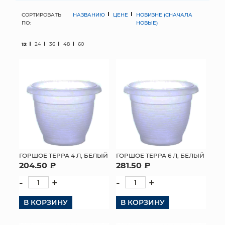
СОРТИРОВАТЬ
НАЗВАНИЮ
ЦЕНЕ
НОВИЗНЕ (СНАЧАЛА
МЯГКИЕ ИГРУШКИ
ПО:
НОВЫЕ)
КОРЗИНЫ
12
24
36
48
60
ЯЩИКИ
СУНДУКИ
ИСКУССТВЕННЫЕ ЦВЕТЫ
ПАКЕТЫ И СУМКИ
ПОДАРОЧНЫЕ КАРТЫ
ГОРШОЕ ТЕРРА 4 Л, БЕЛЫЙ
ГОРШОЕ ТЕРРА 6 Л, БЕЛЫЙ
204.50 ₽
281.50 ₽
ТОРГОВЫЙ ЦЕНТР
-
+
-
+
ОПТОВЫМ КЛИЕНТАМ
В КОРЗИНУ
В КОРЗИНУ
ДОСТАВКА И ОПЛАТА