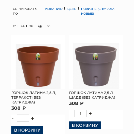
СОРТИРОВАТЬ
НАЗВАНИЮ
ЦЕНЕ
НОВИЗНЕ (СНАЧАЛА
МЯГКИЕ ИГРУШКИ
ПО:
НОВЫЕ)
КОРЗИНЫ
12
24
36
48
60
ЯЩИКИ
СУНДУКИ
ИСКУССТВЕННЫЕ ЦВЕТЫ
ПАКЕТЫ И СУМКИ
ПОДАРОЧНЫЕ КАРТЫ
ГОРШОК ЛАТИНА 2,5 Л,
ГОРШОК ЛАТИНА 2,5 Л,
ТЕРРАКОТ (БЕЗ
ШАДЕ (БЕЗ КАТРИДЖА)
КАТРИДЖА)
308 ₽
ТОРГОВЫЙ ЦЕНТР
308 ₽
-
+
ОПТОВЫМ КЛИЕНТАМ
-
+
В КОРЗИНУ
В КОРЗИНУ
ДОСТАВКА И ОПЛАТА