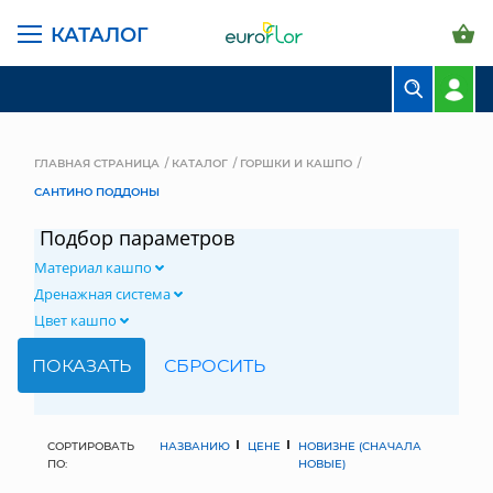
КАТАЛОГ
БУКЕТЫ
КОМПОЗИЦИИ
ГЛАВНАЯ СТРАНИЦА
КАТАЛОГ
ГОРШКИ И КАШПО
САНТИНО ПОДДОНЫ
ЦВЕТЫ В ПАЧКАХ
Подбор параметров
СВАДЕБНАЯ ФЛОРИСТИКА
Материал кашпо
КОМНАТНЫЕ РАСТЕНИЯ
Дренажная система
Цвет кашпо
ГОРШКИ И КАШПО
ГРУНТЫ И УДОБРЕНИЯ
ПРЕДМЕТЫ ИНТЕРЬЕРА
СОРТИРОВАТЬ
НАЗВАНИЮ
ЦЕНЕ
НОВИЗНЕ (СНАЧАЛА
ПО:
НОВЫЕ)
ВАЗЫ