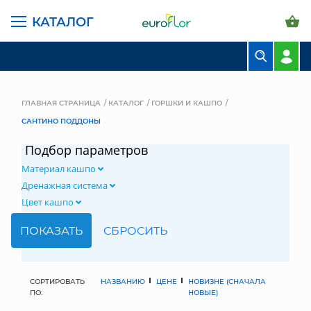
КАТАЛОГ
БУКЕТЫ
КОМПОЗИЦИИ
ГЛАВНАЯ СТРАНИЦА
КАТАЛОГ
ГОРШКИ И КАШПО
САНТИНО ПОДДОНЫ
ЦВЕТЫ В ПАЧКАХ
Подбор параметров
СВАДЕБНАЯ ФЛОРИСТИКА
Материал кашпо
КОМНАТНЫЕ РАСТЕНИЯ
Дренажная система
Цвет кашпо
ГОРШКИ И КАШПО
ГРУНТЫ И УДОБРЕНИЯ
ПРЕДМЕТЫ ИНТЕРЬЕРА
СОРТИРОВАТЬ
НАЗВАНИЮ
ЦЕНЕ
НОВИЗНЕ (СНАЧАЛА
ПО:
НОВЫЕ)
ВАЗЫ