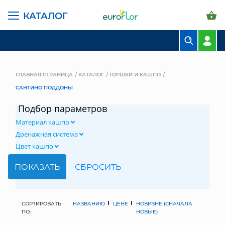
КАТАЛОГ
БУКЕТЫ
КОМПОЗИЦИИ
ГЛАВНАЯ СТРАНИЦА
КАТАЛОГ
ГОРШКИ И КАШПО
САНТИНО ПОДДОНЫ
ЦВЕТЫ В ПАЧКАХ
Подбор параметров
СВАДЕБНАЯ ФЛОРИСТИКА
Материал кашпо
КОМНАТНЫЕ РАСТЕНИЯ
Дренажная система
Цвет кашпо
ГОРШКИ И КАШПО
ГРУНТЫ И УДОБРЕНИЯ
ПРЕДМЕТЫ ИНТЕРЬЕРА
СОРТИРОВАТЬ
НАЗВАНИЮ
ЦЕНЕ
НОВИЗНЕ (СНАЧАЛА
ПО:
НОВЫЕ)
ВАЗЫ