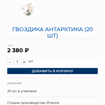
МЯГКИЕ ИГРУШКИ
КОРЗИНЫ
ГВОЗДИКА АНТАРКТИКА (20
ЯЩИКИ
ШТ)
СУНДУКИ
цена
2 380 ₽
ИСКУССТВЕННЫЕ ЦВЕТЫ
ПАКЕТЫ И СУМКИ
шт.
-
+
ДОБАВИТЬ В КОРЗИНУ
ПОДАРОЧНЫЕ КАРТЫ
ТОРГОВЫЙ ЦЕНТР
ОПИСАНИЕ
20 шт в упаковке
ОПТОВЫМ КЛИЕНТАМ
ДОСТАВКА И ОПЛАТА
Страна производства: Италия