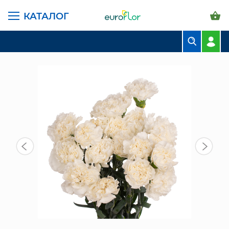
КАТАЛОГ
ГЛАВНАЯ СТРАНИЦА
КАТАЛОГ
ЦВЕТЫ В ПАЧКАХ
ГВОЗДИКА
ГВОЗДИКА АНТАРКТИКА (20 ШТ)
БУКЕТЫ
КОМПОЗИЦИИ
ЦВЕТЫ В ПАЧКАХ
СВАДЕБНАЯ ФЛОРИСТИКА
КОМНАТНЫЕ РАСТЕНИЯ
ГОРШКИ И КАШПО
ГРУНТЫ И УДОБРЕНИЯ
ПРЕДМЕТЫ ИНТЕРЬЕРА
ВАЗЫ