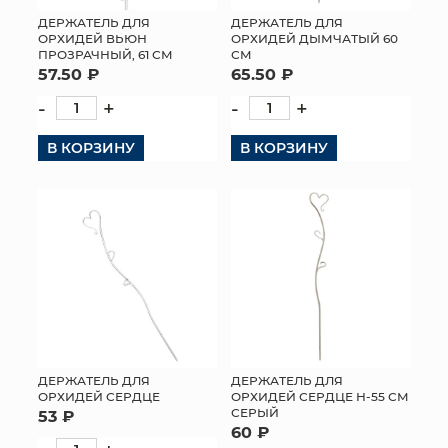
ДЕРЖАТЕЛЬ ДЛЯ
ДЕРЖАТЕЛЬ ДЛЯ
МЯГКИЕ ИГРУШКИ
ОРХИДЕЙ ВЬЮН
ОРХИДЕЙ ДЫМЧАТЫЙ 60
ПРОЗРАЧНЫЙ, 61 СМ
СМ
57.50 ₽
65.50 ₽
КОРЗИНЫ
-
+
-
+
ЯЩИКИ
В КОРЗИНУ
В КОРЗИНУ
СУНДУКИ
ИСКУССТВЕННЫЕ ЦВЕТЫ
ПАКЕТЫ И СУМКИ
ПОДАРОЧНЫЕ КАРТЫ
ТОРГОВЫЙ ЦЕНТР
ДЕРЖАТЕЛЬ ДЛЯ
ДЕРЖАТЕЛЬ ДЛЯ
ОПТОВЫМ КЛИЕНТАМ
ОРХИДЕЙ СЕРДЦЕ
ОРХИДЕЙ СЕРДЦЕ Н-55 СМ
СЕРЫЙ
53 ₽
60 ₽
ДОСТАВКА И ОПЛАТА