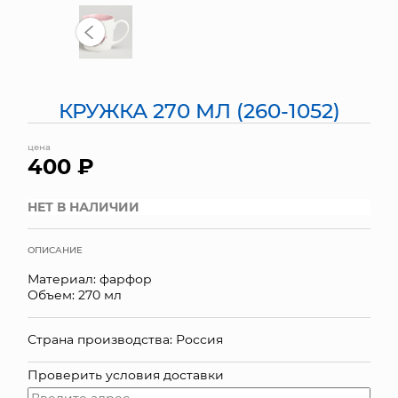
МЯГКИЕ ИГРУШКИ
КОРЗИНЫ
КРУЖКА 270 МЛ (260-1052)
ЯЩИКИ
цена
СУНДУКИ
400 ₽
ИСКУССТВЕННЫЕ ЦВЕТЫ
НЕТ В НАЛИЧИИ
ПАКЕТЫ И СУМКИ
ОПИСАНИЕ
ПОДАРОЧНЫЕ КАРТЫ
Материал: фарфор
Объем: 270 мл
ТОРГОВЫЙ ЦЕНТР
Страна производства: Россия
ОПТОВЫМ КЛИЕНТАМ
Проверить условия доставки
ДОСТАВКА И ОПЛАТА