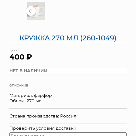
МЯГКИЕ ИГРУШКИ
КОРЗИНЫ
КРУЖКА 270 МЛ (260-1049)
ЯЩИКИ
цена
СУНДУКИ
400 ₽
ИСКУССТВЕННЫЕ ЦВЕТЫ
НЕТ В НАЛИЧИИ
ПАКЕТЫ И СУМКИ
ОПИСАНИЕ
ПОДАРОЧНЫЕ КАРТЫ
Материал: фарфор
Объем: 270 мл
ТОРГОВЫЙ ЦЕНТР
Страна производства: Россия
ОПТОВЫМ КЛИЕНТАМ
Проверить условия доставки
ДОСТАВКА И ОПЛАТА