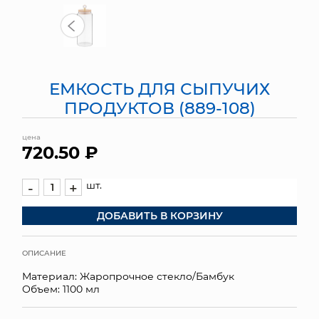
МЯГКИЕ ИГРУШКИ
КОРЗИНЫ
ЕМКОСТЬ ДЛЯ СЫПУЧИХ
ЯЩИКИ
ПРОДУКТОВ (889-108)
СУНДУКИ
цена
720.50 ₽
ИСКУССТВЕННЫЕ ЦВЕТЫ
ПАКЕТЫ И СУМКИ
шт.
-
+
ДОБАВИТЬ В КОРЗИНУ
ПОДАРОЧНЫЕ КАРТЫ
ТОРГОВЫЙ ЦЕНТР
ОПИСАНИЕ
Материал: Жаропрочное стекло/Бамбук
ОПТОВЫМ КЛИЕНТАМ
Объем: 1100 мл
ДОСТАВКА И ОПЛАТА