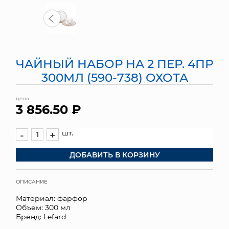
МЯГКИЕ ИГРУШКИ
КОРЗИНЫ
ЧАЙНЫЙ НАБОР НА 2 ПЕР. 4ПР
ЯЩИКИ
300МЛ (590-738) ОХОТА
СУНДУКИ
цена
3 856.50 ₽
ИСКУССТВЕННЫЕ ЦВЕТЫ
ПАКЕТЫ И СУМКИ
шт.
-
+
ДОБАВИТЬ В КОРЗИНУ
ПОДАРОЧНЫЕ КАРТЫ
ТОРГОВЫЙ ЦЕНТР
ОПИСАНИЕ
Материал: фарфор
ОПТОВЫМ КЛИЕНТАМ
Объем: 300 мл
Бренд: Lefard
ДОСТАВКА И ОПЛАТА