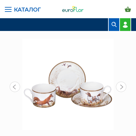
КАТАЛОГ
ГЛАВНАЯ СТРАНИЦА
КАТАЛОГ
ПРЕДМЕТЫ ИНТЕРЬЕРА
ЧАЙНЫЙ НАБОР НА 2 ПЕР. 4ПР 300МЛ (590-738) ОХОТА
БУКЕТЫ
КОМПОЗИЦИИ
ЦВЕТЫ В ПАЧКАХ
СВАДЕБНАЯ ФЛОРИСТИКА
КОМНАТНЫЕ РАСТЕНИЯ
ГОРШКИ И КАШПО
ГРУНТЫ И УДОБРЕНИЯ
ПРЕДМЕТЫ ИНТЕРЬЕРА
ВАЗЫ