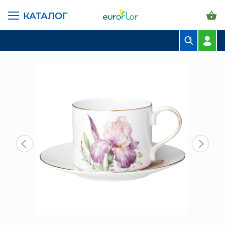
КАТАЛОГ
ГЛАВНАЯ СТРАНИЦА
КАТАЛОГ
ПРЕДМЕТЫ ИНТЕРЬЕРА
ЧАЙНАЯ ПАРА (590-613) "IRISES" НА 2 ПЕР.4 ПР. 300МЛ
БУКЕТЫ
КОМПОЗИЦИИ
ЦВЕТЫ В ПАЧКАХ
СВАДЕБНАЯ ФЛОРИСТИКА
КОМНАТНЫЕ РАСТЕНИЯ
ГОРШКИ И КАШПО
ГРУНТЫ И УДОБРЕНИЯ
ПРЕДМЕТЫ ИНТЕРЬЕРА
ВАЗЫ