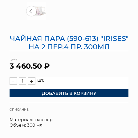
МЯГКИЕ ИГРУШКИ
КОРЗИНЫ
ЧАЙНАЯ ПАРА (590-613) "IRISES"
ЯЩИКИ
НА 2 ПЕР.4 ПР. 300МЛ
СУНДУКИ
цена
3 460.50 ₽
ИСКУССТВЕННЫЕ ЦВЕТЫ
ПАКЕТЫ И СУМКИ
шт.
-
+
ДОБАВИТЬ В КОРЗИНУ
ПОДАРОЧНЫЕ КАРТЫ
ТОРГОВЫЙ ЦЕНТР
ОПИСАНИЕ
Материал: фарфор
ОПТОВЫМ КЛИЕНТАМ
Объем: 300 мл
ДОСТАВКА И ОПЛАТА