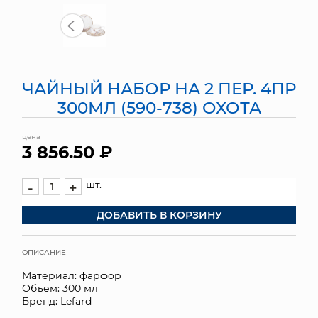
МЯГКИЕ ИГРУШКИ
КОРЗИНЫ
ЧАЙНЫЙ НАБОР НА 2 ПЕР. 4ПР
ЯЩИКИ
300МЛ (590-738) ОХОТА
СУНДУКИ
цена
3 856.50 ₽
ИСКУССТВЕННЫЕ ЦВЕТЫ
ПАКЕТЫ И СУМКИ
шт.
-
+
ДОБАВИТЬ В КОРЗИНУ
ПОДАРОЧНЫЕ КАРТЫ
ТОРГОВЫЙ ЦЕНТР
ОПИСАНИЕ
Материал: фарфор
ОПТОВЫМ КЛИЕНТАМ
Объем: 300 мл
Бренд: Lefard
ДОСТАВКА И ОПЛАТА