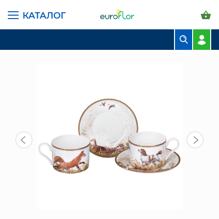
КАТАЛОГ
ГЛАВНАЯ СТРАНИЦА
КАТАЛОГ
ПРЕДМЕТЫ ИНТЕРЬЕРА
ПОСУДА
ЧАЙНЫЙ НАБОР НА 2 ПЕР. 4ПР 300МЛ (590-738) ОХОТА
БУКЕТЫ
КОМПОЗИЦИИ
ЦВЕТЫ В ПАЧКАХ
СВАДЕБНАЯ ФЛОРИСТИКА
КОМНАТНЫЕ РАСТЕНИЯ
ГОРШКИ И КАШПО
ГРУНТЫ И УДОБРЕНИЯ
ПРЕДМЕТЫ ИНТЕРЬЕРА
ВАЗЫ