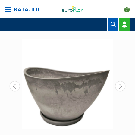
КАТАЛОГ
ГЛАВНАЯ СТРАНИЦА
КАТАЛОГ
ГОРШКИ И КАШПО
ПЛАСТИК GREENSHIP
ГОРШОК ЛОДОЧКА С/П 0,4 Л, СВЕТЛО-СЕРЫЙ
БУКЕТЫ
КОМПОЗИЦИИ
ЦВЕТЫ В ПАЧКАХ
СВАДЕБНАЯ ФЛОРИСТИКА
КОМНАТНЫЕ РАСТЕНИЯ
ГОРШКИ И КАШПО
ГРУНТЫ И УДОБРЕНИЯ
ПРЕДМЕТЫ ИНТЕРЬЕРА
ВАЗЫ