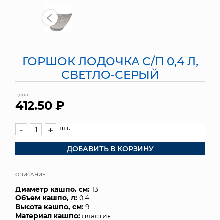
МЯГКИЕ ИГРУШКИ
КОРЗИНЫ
ГОРШОК ЛОДОЧКА С/П 0,4 Л,
ЯЩИКИ
СВЕТЛО-СЕРЫЙ
СУНДУКИ
цена
412.50 ₽
ИСКУССТВЕННЫЕ ЦВЕТЫ
ПАКЕТЫ И СУМКИ
шт.
-
+
ДОБАВИТЬ В КОРЗИНУ
ПОДАРОЧНЫЕ КАРТЫ
ТОРГОВЫЙ ЦЕНТР
ОПИСАНИЕ
Диаметр кашпо, см:
13
ОПТОВЫМ КЛИЕНТАМ
Объем кашпо, л:
0.4
Высота кашпо, см:
9
ДОСТАВКА И ОПЛАТА
Материал кашпо:
пластик