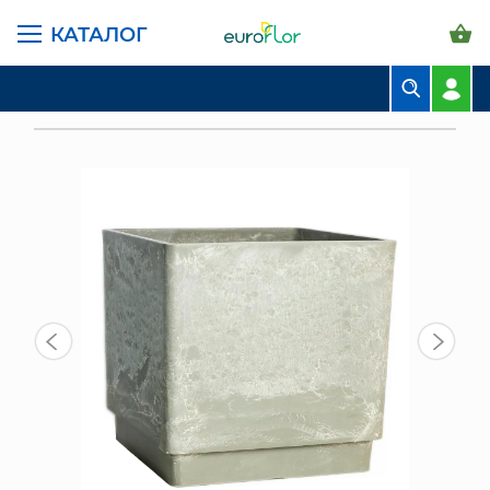
КАТАЛОГ
ГЛАВНАЯ СТРАНИЦА
КАТАЛОГ
ГОРШКИ И КАШПО
ПЛАСТИК GREENSHIP
БУКЕТЫ
ГОРШОК КВАДРАТНЫЙ С/ДРЕНАЖ ВКЛАД. 6,5Л СВЕТЛЫЙ ДРЕВ.УГОЛЬ
КОМПОЗИЦИИ
ЦВЕТЫ В ПАЧКАХ
СВАДЕБНАЯ ФЛОРИСТИКА
КОМНАТНЫЕ РАСТЕНИЯ
ГОРШКИ И КАШПО
ГРУНТЫ И УДОБРЕНИЯ
ПРЕДМЕТЫ ИНТЕРЬЕРА
ВАЗЫ