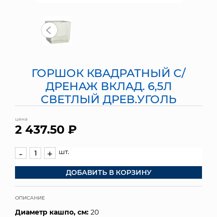
МЯГКИЕ ИГРУШКИ
КОРЗИНЫ
ЯЩИКИ
ГОРШОК КВАДРАТНЫЙ С/
СУНДУКИ
ДРЕНАЖ ВКЛАД. 6,5Л
СВЕТЛЫЙ ДРЕВ.УГОЛЬ
ИСКУССТВЕННЫЕ ЦВЕТЫ
цена
ПАКЕТЫ И СУМКИ
2 437.50 ₽
ПОДАРОЧНЫЕ КАРТЫ
шт.
-
+
ТОРГОВЫЙ ЦЕНТР
ДОБАВИТЬ В КОРЗИНУ
ОПТОВЫМ КЛИЕНТАМ
ОПИСАНИЕ
ДОСТАВКА И ОПЛАТА
Диаметр кашпо, см:
20