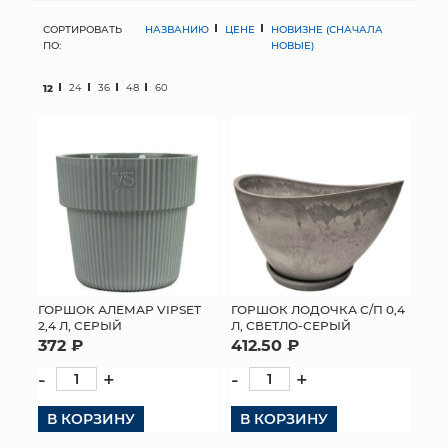
СОРТИРОВАТЬ
НАЗВАНИЮ
ЦЕНЕ
НОВИЗНЕ (СНАЧАЛА
МЯГКИЕ ИГРУШКИ
ПО:
НОВЫЕ)
КОРЗИНЫ
12
24
36
48
60
ЯЩИКИ
СУНДУКИ
ИСКУССТВЕННЫЕ ЦВЕТЫ
ПАКЕТЫ И СУМКИ
ПОДАРОЧНЫЕ КАРТЫ
ГОРШОК АЛЕМАР VIPSET
ГОРШОК ЛОДОЧКА С/П 0,4
2,4 Л, СЕРЫЙ
Л, СВЕТЛО-СЕРЫЙ
372 ₽
412.50 ₽
ТОРГОВЫЙ ЦЕНТР
-
+
-
+
ОПТОВЫМ КЛИЕНТАМ
В КОРЗИНУ
В КОРЗИНУ
ДОСТАВКА И ОПЛАТА