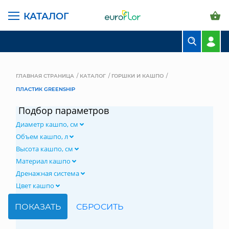
КАТАЛОГ
БУКЕТЫ
КОМПОЗИЦИИ
ГЛАВНАЯ СТРАНИЦА
КАТАЛОГ
ГОРШКИ И КАШПО
ПЛАСТИК GREENSHIP
ЦВЕТЫ В ПАЧКАХ
Подбор параметров
СВАДЕБНАЯ ФЛОРИСТИКА
Диаметр кашпо, см
КОМНАТНЫЕ РАСТЕНИЯ
Объем кашпо, л
Высота кашпо, см
ГОРШКИ И КАШПО
Материал кашпо
Дренажная система
ГРУНТЫ И УДОБРЕНИЯ
Цвет кашпо
ПРЕДМЕТЫ ИНТЕРЬЕРА
ВАЗЫ