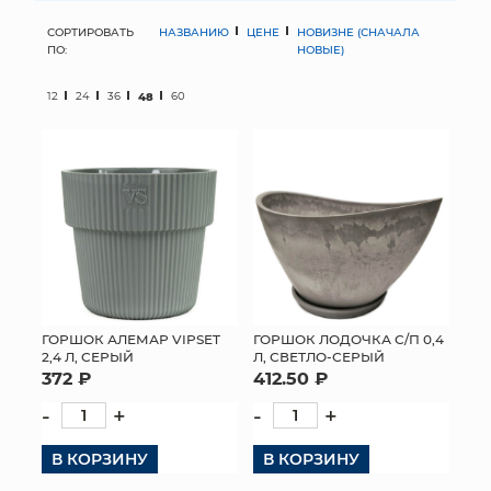
СОРТИРОВАТЬ
НАЗВАНИЮ
ЦЕНЕ
НОВИЗНЕ (СНАЧАЛА
МЯГКИЕ ИГРУШКИ
ПО:
НОВЫЕ)
КОРЗИНЫ
12
24
36
48
60
ЯЩИКИ
СУНДУКИ
ИСКУССТВЕННЫЕ ЦВЕТЫ
ПАКЕТЫ И СУМКИ
ПОДАРОЧНЫЕ КАРТЫ
ГОРШОК АЛЕМАР VIPSET
ГОРШОК ЛОДОЧКА С/П 0,4
2,4 Л, СЕРЫЙ
Л, СВЕТЛО-СЕРЫЙ
372 ₽
412.50 ₽
ТОРГОВЫЙ ЦЕНТР
-
+
-
+
ОПТОВЫМ КЛИЕНТАМ
В КОРЗИНУ
В КОРЗИНУ
ДОСТАВКА И ОПЛАТА