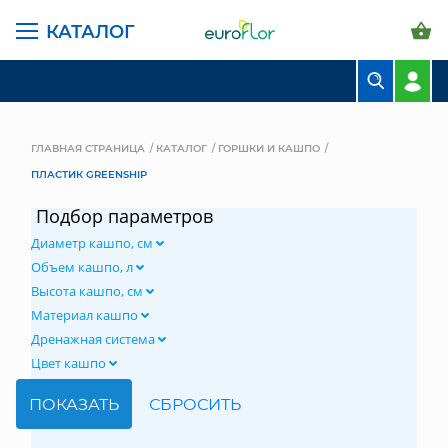
КАТАЛОГ
БУКЕТЫ
КОМПОЗИЦИИ
ГЛАВНАЯ СТРАНИЦА
КАТАЛОГ
ГОРШКИ И КАШПО
ПЛАСТИК GREENSHIP
ЦВЕТЫ В ПАЧКАХ
Подбор параметров
СВАДЕБНАЯ ФЛОРИСТИКА
Диаметр кашпо, см
КОМНАТНЫЕ РАСТЕНИЯ
Объем кашпо, л
Высота кашпо, см
ГОРШКИ И КАШПО
Материал кашпо
Дренажная система
ГРУНТЫ И УДОБРЕНИЯ
Цвет кашпо
ПРЕДМЕТЫ ИНТЕРЬЕРА
ВАЗЫ