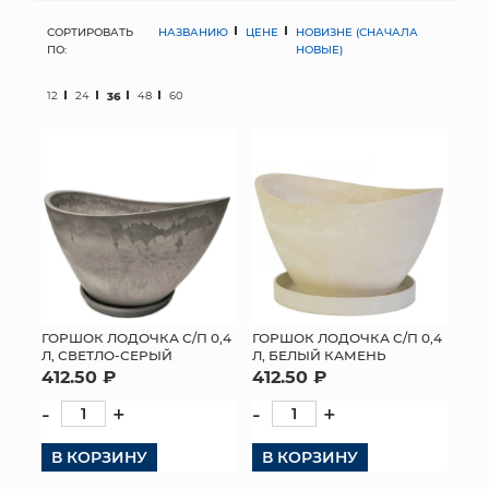
СОРТИРОВАТЬ
НАЗВАНИЮ
ЦЕНЕ
НОВИЗНЕ (СНАЧАЛА
МЯГКИЕ ИГРУШКИ
ПО:
НОВЫЕ)
КОРЗИНЫ
12
24
36
48
60
ЯЩИКИ
СУНДУКИ
ИСКУССТВЕННЫЕ ЦВЕТЫ
ПАКЕТЫ И СУМКИ
ПОДАРОЧНЫЕ КАРТЫ
ГОРШОК ЛОДОЧКА С/П 0,4
ГОРШОК ЛОДОЧКА С/П 0,4
Л, СВЕТЛО-СЕРЫЙ
Л, БЕЛЫЙ КАМЕНЬ
412.50 ₽
412.50 ₽
ТОРГОВЫЙ ЦЕНТР
-
+
-
+
ОПТОВЫМ КЛИЕНТАМ
В КОРЗИНУ
В КОРЗИНУ
ДОСТАВКА И ОПЛАТА