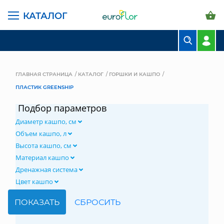
КАТАЛОГ
БУКЕТЫ
КОМПОЗИЦИИ
ГЛАВНАЯ СТРАНИЦА
КАТАЛОГ
ГОРШКИ И КАШПО
ПЛАСТИК GREENSHIP
ЦВЕТЫ В ПАЧКАХ
Подбор параметров
СВАДЕБНАЯ ФЛОРИСТИКА
Диаметр кашпо, см
КОМНАТНЫЕ РАСТЕНИЯ
Объем кашпо, л
Высота кашпо, см
ГОРШКИ И КАШПО
Материал кашпо
Дренажная система
ГРУНТЫ И УДОБРЕНИЯ
Цвет кашпо
ПРЕДМЕТЫ ИНТЕРЬЕРА
ВАЗЫ