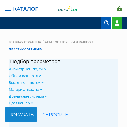
КАТАЛОГ
БУКЕТЫ
КОМПОЗИЦИИ
ГЛАВНАЯ СТРАНИЦА
КАТАЛОГ
ГОРШКИ И КАШПО
ПЛАСТИК GREENSHIP
ЦВЕТЫ В ПАЧКАХ
Подбор параметров
СВАДЕБНАЯ ФЛОРИСТИКА
Диаметр кашпо, см
КОМНАТНЫЕ РАСТЕНИЯ
Объем кашпо, л
Высота кашпо, см
ГОРШКИ И КАШПО
Материал кашпо
Дренажная система
ГРУНТЫ И УДОБРЕНИЯ
Цвет кашпо
ПРЕДМЕТЫ ИНТЕРЬЕРА
ВАЗЫ