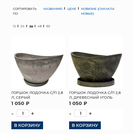
СОРТИРОВАТЬ
НАЗВАНИЮ
ЦЕНЕ
НОВИЗНЕ (СНАЧАЛА
МЯГКИЕ ИГРУШКИ
ПО:
НОВЫЕ)
КОРЗИНЫ
12
24
36
48
60
ЯЩИКИ
СУНДУКИ
ИСКУССТВЕННЫЕ ЦВЕТЫ
ПАКЕТЫ И СУМКИ
ПОДАРОЧНЫЕ КАРТЫ
ГОРШОК ЛОДОЧКА С/П 2,8
ГОРШОК ЛОДОЧКА С/П 2,8
Л, СЕРЫЙ
Л, ДРЕВЕСНЫЙ УГОЛЬ
1 050 ₽
1 050 ₽
ТОРГОВЫЙ ЦЕНТР
-
+
-
+
ОПТОВЫМ КЛИЕНТАМ
В КОРЗИНУ
В КОРЗИНУ
ДОСТАВКА И ОПЛАТА