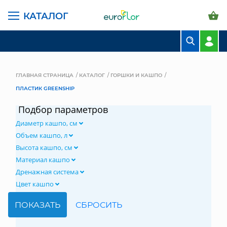
КАТАЛОГ
БУКЕТЫ
КОМПОЗИЦИИ
ГЛАВНАЯ СТРАНИЦА
КАТАЛОГ
ГОРШКИ И КАШПО
ПЛАСТИК GREENSHIP
ЦВЕТЫ В ПАЧКАХ
Подбор параметров
СВАДЕБНАЯ ФЛОРИСТИКА
Диаметр кашпо, см
КОМНАТНЫЕ РАСТЕНИЯ
Объем кашпо, л
Высота кашпо, см
ГОРШКИ И КАШПО
Материал кашпо
Дренажная система
ГРУНТЫ И УДОБРЕНИЯ
Цвет кашпо
ПРЕДМЕТЫ ИНТЕРЬЕРА
ВАЗЫ