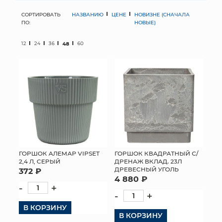
СОРТИРОВАТЬ
НАЗВАНИЮ
ЦЕНЕ
НОВИЗНЕ (СНАЧАЛА
МЯГКИЕ ИГРУШКИ
ПО:
НОВЫЕ)
КОРЗИНЫ
12
24
36
48
60
ЯЩИКИ
СУНДУКИ
ИСКУССТВЕННЫЕ ЦВЕТЫ
ПАКЕТЫ И СУМКИ
ПОДАРОЧНЫЕ КАРТЫ
ГОРШОК АЛЕМАР VIPSET
ГОРШОК КВАДРАТНЫЙ С/
2,4 Л, СЕРЫЙ
ДРЕНАЖ ВКЛАД. 23Л
ДРЕВЕСНЫЙ УГОЛЬ
372 ₽
ТОРГОВЫЙ ЦЕНТР
4 880 ₽
-
+
ОПТОВЫМ КЛИЕНТАМ
-
+
В КОРЗИНУ
ДОСТАВКА И ОПЛАТА
В КОРЗИНУ