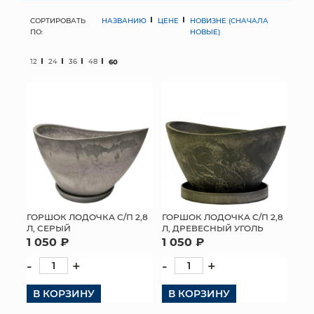
СОРТИРОВАТЬ
НАЗВАНИЮ
ЦЕНЕ
НОВИЗНЕ (СНАЧАЛА
МЯГКИЕ ИГРУШКИ
ПО:
НОВЫЕ)
КОРЗИНЫ
12
24
36
48
60
ЯЩИКИ
СУНДУКИ
ИСКУССТВЕННЫЕ ЦВЕТЫ
ПАКЕТЫ И СУМКИ
ПОДАРОЧНЫЕ КАРТЫ
ГОРШОК ЛОДОЧКА С/П 2,8
ГОРШОК ЛОДОЧКА С/П 2,8
Л, СЕРЫЙ
Л, ДРЕВЕСНЫЙ УГОЛЬ
1 050 ₽
1 050 ₽
ТОРГОВЫЙ ЦЕНТР
-
+
-
+
ОПТОВЫМ КЛИЕНТАМ
В КОРЗИНУ
В КОРЗИНУ
ДОСТАВКА И ОПЛАТА