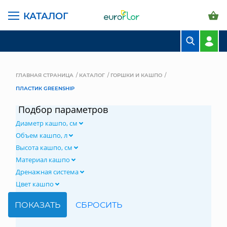
КАТАЛОГ
БУКЕТЫ
КОМПОЗИЦИИ
ГЛАВНАЯ СТРАНИЦА
КАТАЛОГ
ГОРШКИ И КАШПО
ПЛАСТИК GREENSHIP
ЦВЕТЫ В ПАЧКАХ
Подбор параметров
СВАДЕБНАЯ ФЛОРИСТИКА
Диаметр кашпо, см
КОМНАТНЫЕ РАСТЕНИЯ
Объем кашпо, л
Высота кашпо, см
ГОРШКИ И КАШПО
Материал кашпо
Дренажная система
ГРУНТЫ И УДОБРЕНИЯ
Цвет кашпо
ПРЕДМЕТЫ ИНТЕРЬЕРА
ВАЗЫ