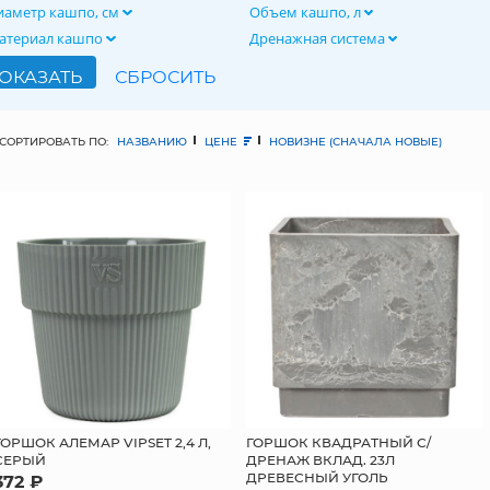
иаметр кашпо, см
Объем кашпо, л
атериал кашпо
Дренажная система
СОРТИРОВАТЬ ПО:
НАЗВАНИЮ
ЦЕНЕ
НОВИЗНЕ (СНАЧАЛА НОВЫЕ)
ГОРШОК АЛЕМАР VIPSET 2,4 Л,
ГОРШОК КВАДРАТНЫЙ С/
СЕРЫЙ
ДРЕНАЖ ВКЛАД. 23Л
ДРЕВЕСНЫЙ УГОЛЬ
372 ₽