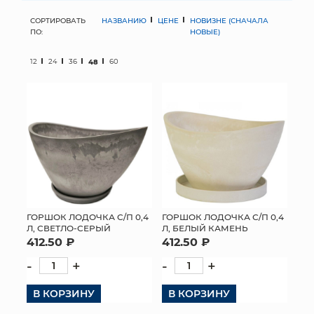
СОРТИРОВАТЬ
НАЗВАНИЮ
ЦЕНЕ
НОВИЗНЕ (СНАЧАЛА
МЯГКИЕ ИГРУШКИ
ПО:
НОВЫЕ)
КОРЗИНЫ
12
24
36
48
60
ЯЩИКИ
СУНДУКИ
ИСКУССТВЕННЫЕ ЦВЕТЫ
ПАКЕТЫ И СУМКИ
ПОДАРОЧНЫЕ КАРТЫ
ГОРШОК ЛОДОЧКА С/П 0,4
ГОРШОК ЛОДОЧКА С/П 0,4
Л, СВЕТЛО-СЕРЫЙ
Л, БЕЛЫЙ КАМЕНЬ
412.50 ₽
412.50 ₽
ТОРГОВЫЙ ЦЕНТР
-
+
-
+
ОПТОВЫМ КЛИЕНТАМ
В КОРЗИНУ
В КОРЗИНУ
ДОСТАВКА И ОПЛАТА