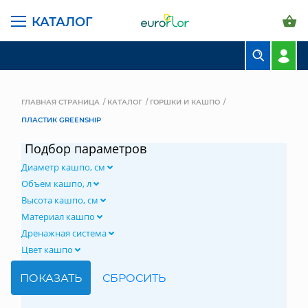
КАТАЛОГ
БУКЕТЫ
КОМПОЗИЦИИ
ГЛАВНАЯ СТРАНИЦА
КАТАЛОГ
ГОРШКИ И КАШПО
ПЛАСТИК GREENSHIP
ЦВЕТЫ В ПАЧКАХ
Подбор параметров
СВАДЕБНАЯ ФЛОРИСТИКА
Диаметр кашпо, см
КОМНАТНЫЕ РАСТЕНИЯ
Объем кашпо, л
Высота кашпо, см
ГОРШКИ И КАШПО
Материал кашпо
Дренажная система
ГРУНТЫ И УДОБРЕНИЯ
Цвет кашпо
ПРЕДМЕТЫ ИНТЕРЬЕРА
ВАЗЫ