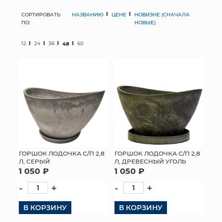
СОРТИРОВАТЬ
НАЗВАНИЮ
ЦЕНЕ
НОВИЗНЕ (СНАЧАЛА
МЯГКИЕ ИГРУШКИ
ПО:
НОВЫЕ)
КОРЗИНЫ
12
24
36
48
60
ЯЩИКИ
СУНДУКИ
ИСКУССТВЕННЫЕ ЦВЕТЫ
ПАКЕТЫ И СУМКИ
ПОДАРОЧНЫЕ КАРТЫ
ГОРШОК ЛОДОЧКА С/П 2,8
ГОРШОК ЛОДОЧКА С/П 2,8
Л, СЕРЫЙ
Л, ДРЕВЕСНЫЙ УГОЛЬ
1 050 ₽
1 050 ₽
ТОРГОВЫЙ ЦЕНТР
-
+
-
+
ОПТОВЫМ КЛИЕНТАМ
В КОРЗИНУ
В КОРЗИНУ
ДОСТАВКА И ОПЛАТА