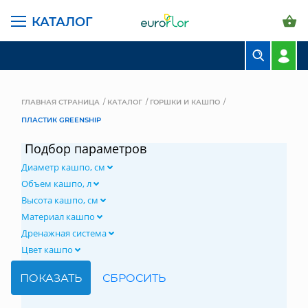
КАТАЛОГ
БУКЕТЫ
КОМПОЗИЦИИ
ГЛАВНАЯ СТРАНИЦА
КАТАЛОГ
ГОРШКИ И КАШПО
ПЛАСТИК GREENSHIP
ЦВЕТЫ В ПАЧКАХ
Подбор параметров
СВАДЕБНАЯ ФЛОРИСТИКА
Диаметр кашпо, см
КОМНАТНЫЕ РАСТЕНИЯ
Объем кашпо, л
Высота кашпо, см
ГОРШКИ И КАШПО
Материал кашпо
Дренажная система
ГРУНТЫ И УДОБРЕНИЯ
Цвет кашпо
ПРЕДМЕТЫ ИНТЕРЬЕРА
ВАЗЫ