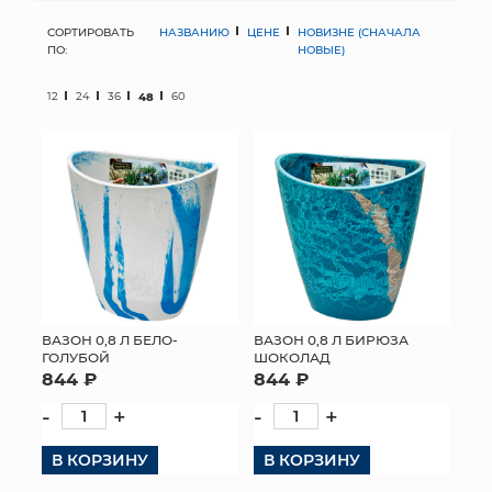
СОРТИРОВАТЬ
НАЗВАНИЮ
ЦЕНЕ
НОВИЗНЕ (СНАЧАЛА
МЯГКИЕ ИГРУШКИ
ПО:
НОВЫЕ)
КОРЗИНЫ
12
24
36
48
60
ЯЩИКИ
СУНДУКИ
ИСКУССТВЕННЫЕ ЦВЕТЫ
ПАКЕТЫ И СУМКИ
ПОДАРОЧНЫЕ КАРТЫ
ВАЗОН 0,8 Л БЕЛО-
ВАЗОН 0,8 Л БИРЮЗА
ГОЛУБОЙ
ШОКОЛАД
844 ₽
844 ₽
ТОРГОВЫЙ ЦЕНТР
-
+
-
+
ОПТОВЫМ КЛИЕНТАМ
В КОРЗИНУ
В КОРЗИНУ
ДОСТАВКА И ОПЛАТА