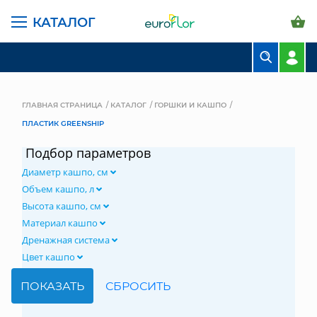
КАТАЛОГ
БУКЕТЫ
КОМПОЗИЦИИ
ГЛАВНАЯ СТРАНИЦА
КАТАЛОГ
ГОРШКИ И КАШПО
ПЛАСТИК GREENSHIP
ЦВЕТЫ В ПАЧКАХ
Подбор параметров
СВАДЕБНАЯ ФЛОРИСТИКА
Диаметр кашпо, см
КОМНАТНЫЕ РАСТЕНИЯ
Объем кашпо, л
Высота кашпо, см
ГОРШКИ И КАШПО
Материал кашпо
Дренажная система
ГРУНТЫ И УДОБРЕНИЯ
Цвет кашпо
ПРЕДМЕТЫ ИНТЕРЬЕРА
ВАЗЫ