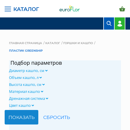
КАТАЛОГ
БУКЕТЫ
КОМПОЗИЦИИ
ГЛАВНАЯ СТРАНИЦА
КАТАЛОГ
ГОРШКИ И КАШПО
ПЛАСТИК GREENSHIP
ЦВЕТЫ В ПАЧКАХ
Подбор параметров
СВАДЕБНАЯ ФЛОРИСТИКА
Диаметр кашпо, см
КОМНАТНЫЕ РАСТЕНИЯ
Объем кашпо, л
Высота кашпо, см
ГОРШКИ И КАШПО
Материал кашпо
Дренажная система
ГРУНТЫ И УДОБРЕНИЯ
Цвет кашпо
ПРЕДМЕТЫ ИНТЕРЬЕРА
ВАЗЫ