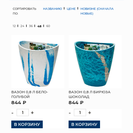
СОРТИРОВАТЬ
НАЗВАНИЮ
ЦЕНЕ
НОВИЗНЕ (СНАЧАЛА
МЯГКИЕ ИГРУШКИ
ПО:
НОВЫЕ)
КОРЗИНЫ
12
24
36
48
60
ЯЩИКИ
СУНДУКИ
ИСКУССТВЕННЫЕ ЦВЕТЫ
ПАКЕТЫ И СУМКИ
ПОДАРОЧНЫЕ КАРТЫ
ВАЗОН 0,8 Л БЕЛО-
ВАЗОН 0,8 Л БИРЮЗА
ГОЛУБОЙ
ШОКОЛАД
844 ₽
844 ₽
ТОРГОВЫЙ ЦЕНТР
-
+
-
+
ОПТОВЫМ КЛИЕНТАМ
В КОРЗИНУ
В КОРЗИНУ
ДОСТАВКА И ОПЛАТА