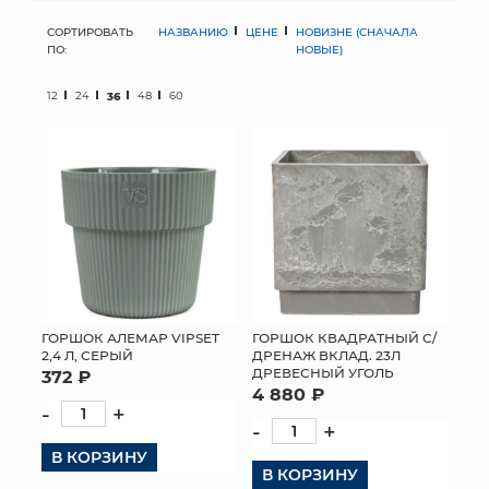
СОРТИРОВАТЬ
НАЗВАНИЮ
ЦЕНЕ
НОВИЗНЕ (СНАЧАЛА
МЯГКИЕ ИГРУШКИ
ПО:
НОВЫЕ)
КОРЗИНЫ
12
24
36
48
60
ЯЩИКИ
СУНДУКИ
ИСКУССТВЕННЫЕ ЦВЕТЫ
ПАКЕТЫ И СУМКИ
ПОДАРОЧНЫЕ КАРТЫ
ГОРШОК АЛЕМАР VIPSET
ГОРШОК КВАДРАТНЫЙ С/
2,4 Л, СЕРЫЙ
ДРЕНАЖ ВКЛАД. 23Л
ДРЕВЕСНЫЙ УГОЛЬ
372 ₽
ТОРГОВЫЙ ЦЕНТР
4 880 ₽
-
+
ОПТОВЫМ КЛИЕНТАМ
-
+
В КОРЗИНУ
ДОСТАВКА И ОПЛАТА
В КОРЗИНУ