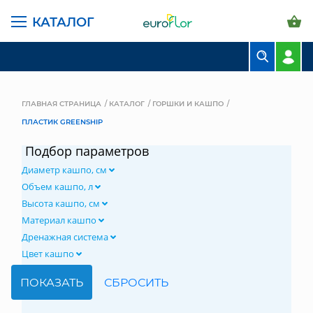
КАТАЛОГ
БУКЕТЫ
КОМПОЗИЦИИ
ГЛАВНАЯ СТРАНИЦА
КАТАЛОГ
ГОРШКИ И КАШПО
ПЛАСТИК GREENSHIP
ЦВЕТЫ В ПАЧКАХ
Подбор параметров
СВАДЕБНАЯ ФЛОРИСТИКА
Диаметр кашпо, см
КОМНАТНЫЕ РАСТЕНИЯ
Объем кашпо, л
Высота кашпо, см
ГОРШКИ И КАШПО
Материал кашпо
Дренажная система
ГРУНТЫ И УДОБРЕНИЯ
Цвет кашпо
ПРЕДМЕТЫ ИНТЕРЬЕРА
ВАЗЫ