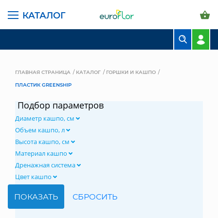
КАТАЛОГ
БУКЕТЫ
КОМПОЗИЦИИ
ГЛАВНАЯ СТРАНИЦА
КАТАЛОГ
ГОРШКИ И КАШПО
ПЛАСТИК GREENSHIP
ЦВЕТЫ В ПАЧКАХ
Подбор параметров
СВАДЕБНАЯ ФЛОРИСТИКА
Диаметр кашпо, см
КОМНАТНЫЕ РАСТЕНИЯ
Объем кашпо, л
Высота кашпо, см
ГОРШКИ И КАШПО
Материал кашпо
Дренажная система
ГРУНТЫ И УДОБРЕНИЯ
Цвет кашпо
ПРЕДМЕТЫ ИНТЕРЬЕРА
ВАЗЫ