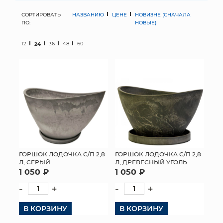
СОРТИРОВАТЬ
НАЗВАНИЮ
ЦЕНЕ
НОВИЗНЕ (СНАЧАЛА
МЯГКИЕ ИГРУШКИ
ПО:
НОВЫЕ)
КОРЗИНЫ
12
24
36
48
60
ЯЩИКИ
СУНДУКИ
ИСКУССТВЕННЫЕ ЦВЕТЫ
ПАКЕТЫ И СУМКИ
ПОДАРОЧНЫЕ КАРТЫ
ГОРШОК ЛОДОЧКА С/П 2,8
ГОРШОК ЛОДОЧКА С/П 2,8
Л, СЕРЫЙ
Л, ДРЕВЕСНЫЙ УГОЛЬ
1 050 ₽
1 050 ₽
ТОРГОВЫЙ ЦЕНТР
-
+
-
+
ОПТОВЫМ КЛИЕНТАМ
В КОРЗИНУ
В КОРЗИНУ
ДОСТАВКА И ОПЛАТА