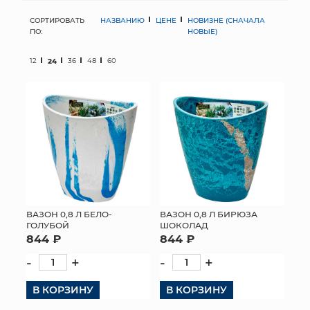
СОРТИРОВАТЬ
НАЗВАНИЮ
ЦЕНЕ
НОВИЗНЕ (СНАЧАЛА
МЯГКИЕ ИГРУШКИ
ПО:
НОВЫЕ)
КОРЗИНЫ
12
24
36
48
60
ЯЩИКИ
СУНДУКИ
ИСКУССТВЕННЫЕ ЦВЕТЫ
ПАКЕТЫ И СУМКИ
ПОДАРОЧНЫЕ КАРТЫ
ВАЗОН 0,8 Л БЕЛО-
ВАЗОН 0,8 Л БИРЮЗА
ГОЛУБОЙ
ШОКОЛАД
844 ₽
844 ₽
ТОРГОВЫЙ ЦЕНТР
-
+
-
+
ОПТОВЫМ КЛИЕНТАМ
В КОРЗИНУ
В КОРЗИНУ
ДОСТАВКА И ОПЛАТА