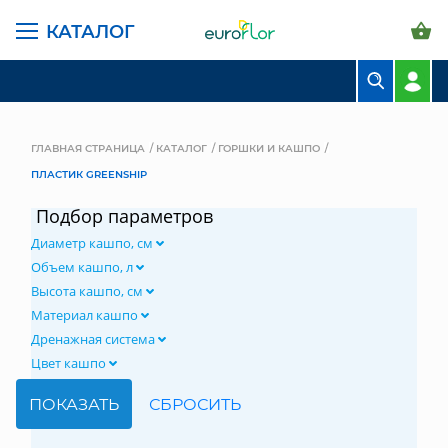
КАТАЛОГ
БУКЕТЫ
КОМПОЗИЦИИ
ГЛАВНАЯ СТРАНИЦА
КАТАЛОГ
ГОРШКИ И КАШПО
ПЛАСТИК GREENSHIP
ЦВЕТЫ В ПАЧКАХ
Подбор параметров
СВАДЕБНАЯ ФЛОРИСТИКА
Диаметр кашпо, см
КОМНАТНЫЕ РАСТЕНИЯ
Объем кашпо, л
Высота кашпо, см
ГОРШКИ И КАШПО
Материал кашпо
Дренажная система
ГРУНТЫ И УДОБРЕНИЯ
Цвет кашпо
ПРЕДМЕТЫ ИНТЕРЬЕРА
ВАЗЫ