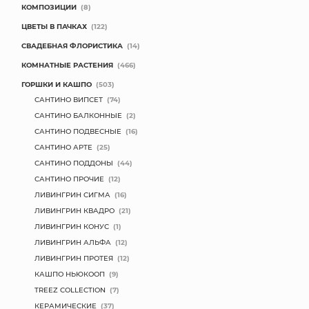
КОМПОЗИЦИИ
(8)
МЯГКИЕ ИГРУШКИ
ЦВЕТЫ В ПАЧКАХ
(122)
СВАДЕБНАЯ ФЛОРИСТИКА
(14)
КОРЗИНЫ
КОМНАТНЫЕ РАСТЕНИЯ
(466)
ГОРШКИ И КАШПО
(503)
ЯЩИКИ
САНТИНО ВИПСЕТ
(74)
СУНДУКИ
САНТИНО БАЛКОННЫЕ
(2)
САНТИНО ПОДВЕСНЫЕ
(16)
ИСКУССТВЕННЫЕ ЦВЕТЫ
САНТИНО АРТЕ
(25)
САНТИНО ПОДДОНЫ
(44)
ПАКЕТЫ И СУМКИ
САНТИНО ПРОЧИЕ
(12)
ЛИВИНГРИН СИГМА
(16)
ПОДАРОЧНЫЕ КАРТЫ
ЛИВИНГРИН КВАДРО
(21)
ЛИВИНГРИН КОНУС
(1)
ТОРГОВЫЙ ЦЕНТР
ЛИВИНГРИН АЛЬФА
(12)
ЛИВИНГРИН ПРОТЕЯ
(12)
ОПТОВЫМ КЛИЕНТАМ
КАШПО НЬЮКООП
(9)
TREEZ COLLECTION
(7)
ДОСТАВКА И ОПЛАТА
КЕРАМИЧЕСКИЕ
(37)