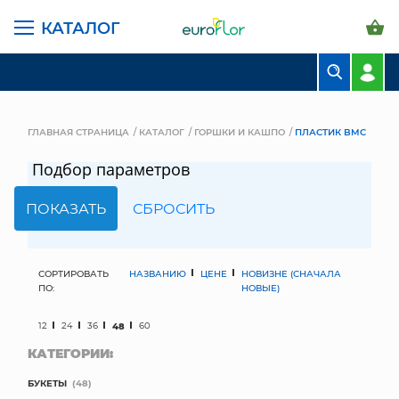
КАТАЛОГ
БУКЕТЫ
КОМПОЗИЦИИ
ГЛАВНАЯ СТРАНИЦА
КАТАЛОГ
ГОРШКИ И КАШПО
ПЛАСТИК BMC
ЦВЕТЫ В ПАЧКАХ
Подбор параметров
СВАДЕБНАЯ ФЛОРИСТИКА
КОМНАТНЫЕ РАСТЕНИЯ
ГОРШКИ И КАШПО
СОРТИРОВАТЬ
НАЗВАНИЮ
ЦЕНЕ
НОВИЗНЕ (СНАЧАЛА
ПО:
НОВЫЕ)
ГРУНТЫ И УДОБРЕНИЯ
12
24
36
48
60
КАТЕГОРИИ:
ПРЕДМЕТЫ ИНТЕРЬЕРА
БУКЕТЫ
(48)
ВАЗЫ