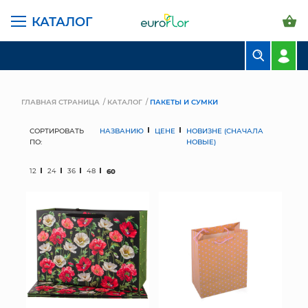
КАТАЛОГ
БУКЕТЫ
КОМПОЗИЦИИ
ГЛАВНАЯ СТРАНИЦА
КАТАЛОГ
ПАКЕТЫ И СУМКИ
ЦВЕТЫ В ПАЧКАХ
СОРТИРОВАТЬ
НАЗВАНИЮ
ЦЕНЕ
НОВИЗНЕ (СНАЧАЛА
ПО:
НОВЫЕ)
СВАДЕБНАЯ ФЛОРИСТИКА
12
24
36
48
60
КОМНАТНЫЕ РАСТЕНИЯ
ГОРШКИ И КАШПО
ГРУНТЫ И УДОБРЕНИЯ
ПРЕДМЕТЫ ИНТЕРЬЕРА
ВАЗЫ