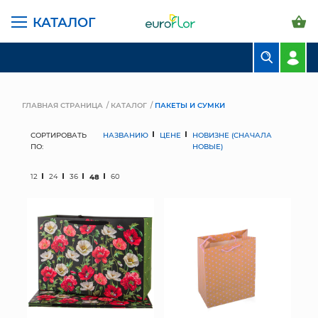
КАТАЛОГ
БУКЕТЫ
КОМПОЗИЦИИ
ГЛАВНАЯ СТРАНИЦА
КАТАЛОГ
ПАКЕТЫ И СУМКИ
ЦВЕТЫ В ПАЧКАХ
СОРТИРОВАТЬ
НАЗВАНИЮ
ЦЕНЕ
НОВИЗНЕ (СНАЧАЛА
ПО:
НОВЫЕ)
СВАДЕБНАЯ ФЛОРИСТИКА
12
24
36
48
60
КОМНАТНЫЕ РАСТЕНИЯ
ГОРШКИ И КАШПО
ГРУНТЫ И УДОБРЕНИЯ
ПРЕДМЕТЫ ИНТЕРЬЕРА
ВАЗЫ