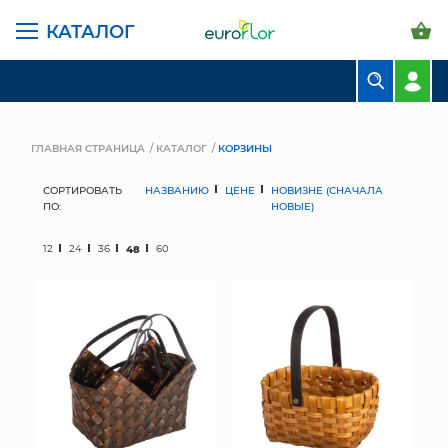
КАТАЛОГ
БУКЕТЫ
КОМПОЗИЦИИ
ГЛАВНАЯ СТРАНИЦА
КАТАЛОГ
КОРЗИНЫ
ЦВЕТЫ В ПАЧКАХ
СОРТИРОВАТЬ
НАЗВАНИЮ
ЦЕНЕ
НОВИЗНЕ (СНАЧАЛА
ПО:
НОВЫЕ)
СВАДЕБНАЯ ФЛОРИСТИКА
12
24
36
48
60
КОМНАТНЫЕ РАСТЕНИЯ
ГОРШКИ И КАШПО
ГРУНТЫ И УДОБРЕНИЯ
ПРЕДМЕТЫ ИНТЕРЬЕРА
ВАЗЫ