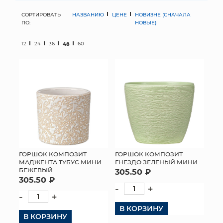
СОРТИРОВАТЬ
НАЗВАНИЮ
ЦЕНЕ
НОВИЗНЕ (СНАЧАЛА
МЯГКИЕ ИГРУШКИ
ПО:
НОВЫЕ)
КОРЗИНЫ
12
24
36
48
60
ЯЩИКИ
СУНДУКИ
ИСКУССТВЕННЫЕ ЦВЕТЫ
ПАКЕТЫ И СУМКИ
ПОДАРОЧНЫЕ КАРТЫ
ГОРШОК КОМПОЗИТ
ГОРШОК КОМПОЗИТ
МАДЖЕНТА ТУБУС МИНИ
ГНЕЗДО ЗЕЛЕНЫЙ МИНИ
БЕЖЕВЫЙ
305.50 ₽
ТОРГОВЫЙ ЦЕНТР
305.50 ₽
-
+
ОПТОВЫМ КЛИЕНТАМ
-
+
В КОРЗИНУ
В КОРЗИНУ
ДОСТАВКА И ОПЛАТА