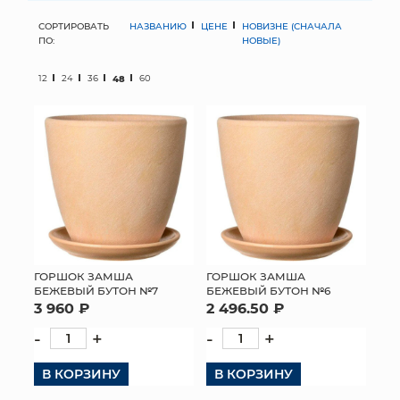
СОРТИРОВАТЬ
НАЗВАНИЮ
ЦЕНЕ
НОВИЗНЕ (СНАЧАЛА
МЯГКИЕ ИГРУШКИ
ПО:
НОВЫЕ)
КОРЗИНЫ
12
24
36
48
60
ЯЩИКИ
СУНДУКИ
ИСКУССТВЕННЫЕ ЦВЕТЫ
ПАКЕТЫ И СУМКИ
ПОДАРОЧНЫЕ КАРТЫ
ГОРШОК ЗАМША
ГОРШОК ЗАМША
БЕЖЕВЫЙ БУТОН №7
БЕЖЕВЫЙ БУТОН №6
3 960 ₽
2 496.50 ₽
ТОРГОВЫЙ ЦЕНТР
-
+
-
+
ОПТОВЫМ КЛИЕНТАМ
В КОРЗИНУ
В КОРЗИНУ
ДОСТАВКА И ОПЛАТА