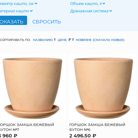
иаметр кашпо, см
Объем кашпо, л
атериал кашпо
Дренажная система
СОРТИРОВАТЬ ПО:
НАЗВАНИЮ
ЦЕНЕ
НОВИЗНЕ (СНАЧАЛА НОВЫЕ)
ГОРШОК ЗАМША БЕЖЕВЫЙ
ГОРШОК ЗАМША БЕЖЕВЫЙ
БУТОН №7
БУТОН №6
3 960 ₽
2 496.50 ₽