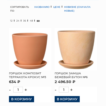
СОРТИРОВАТЬ
НАЗВАНИЮ
ЦЕНЕ
НОВИЗНЕ (СНАЧАЛА
МЯГКИЕ ИГРУШКИ
ПО:
НОВЫЕ)
КОРЗИНЫ
12
24
36
48
60
ЯЩИКИ
СУНДУКИ
ИСКУССТВЕННЫЕ ЦВЕТЫ
ПАКЕТЫ И СУМКИ
ПОДАРОЧНЫЕ КАРТЫ
ГОРШОК КОМПОЗИТ
ГОРШОК ЗАМША
ТЕРРАКОТА КРОКУС №3
БЕЖЕВЫЙ БУТОН №6
634 ₽
2 496.50 ₽
ТОРГОВЫЙ ЦЕНТР
-
+
-
+
ОПТОВЫМ КЛИЕНТАМ
В КОРЗИНУ
В КОРЗИНУ
ДОСТАВКА И ОПЛАТА