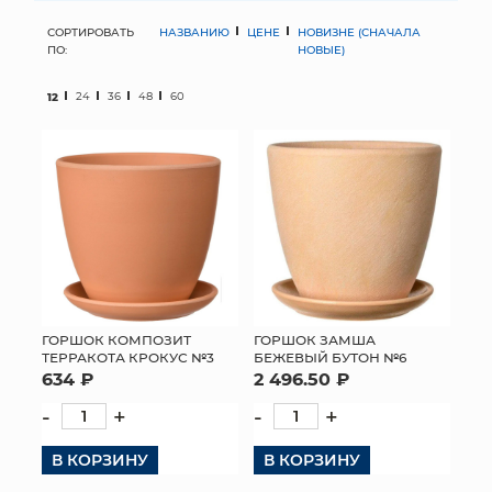
СОРТИРОВАТЬ
НАЗВАНИЮ
ЦЕНЕ
НОВИЗНЕ (СНАЧАЛА
МЯГКИЕ ИГРУШКИ
ПО:
НОВЫЕ)
КОРЗИНЫ
12
24
36
48
60
ЯЩИКИ
СУНДУКИ
ИСКУССТВЕННЫЕ ЦВЕТЫ
ПАКЕТЫ И СУМКИ
ПОДАРОЧНЫЕ КАРТЫ
ГОРШОК КОМПОЗИТ
ГОРШОК ЗАМША
ТЕРРАКОТА КРОКУС №3
БЕЖЕВЫЙ БУТОН №6
634 ₽
2 496.50 ₽
ТОРГОВЫЙ ЦЕНТР
-
+
-
+
ОПТОВЫМ КЛИЕНТАМ
В КОРЗИНУ
В КОРЗИНУ
ДОСТАВКА И ОПЛАТА