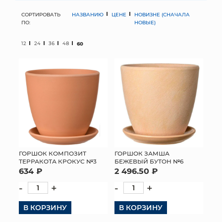
СОРТИРОВАТЬ
НАЗВАНИЮ
ЦЕНЕ
НОВИЗНЕ (СНАЧАЛА
МЯГКИЕ ИГРУШКИ
ПО:
НОВЫЕ)
КОРЗИНЫ
12
24
36
48
60
ЯЩИКИ
СУНДУКИ
ИСКУССТВЕННЫЕ ЦВЕТЫ
ПАКЕТЫ И СУМКИ
ПОДАРОЧНЫЕ КАРТЫ
ГОРШОК КОМПОЗИТ
ГОРШОК ЗАМША
ТЕРРАКОТА КРОКУС №3
БЕЖЕВЫЙ БУТОН №6
634 ₽
2 496.50 ₽
ТОРГОВЫЙ ЦЕНТР
-
+
-
+
ОПТОВЫМ КЛИЕНТАМ
В КОРЗИНУ
В КОРЗИНУ
ДОСТАВКА И ОПЛАТА