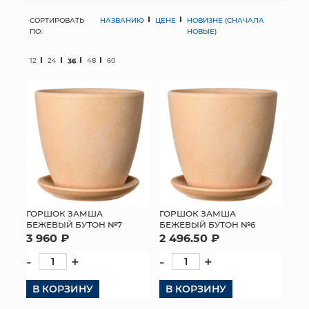
СОРТИРОВАТЬ
НАЗВАНИЮ
ЦЕНЕ
НОВИЗНЕ (СНАЧАЛА
МЯГКИЕ ИГРУШКИ
ПО:
НОВЫЕ)
КОРЗИНЫ
12
24
36
48
60
ЯЩИКИ
СУНДУКИ
ИСКУССТВЕННЫЕ ЦВЕТЫ
ПАКЕТЫ И СУМКИ
ПОДАРОЧНЫЕ КАРТЫ
ГОРШОК ЗАМША
ГОРШОК ЗАМША
БЕЖЕВЫЙ БУТОН №7
БЕЖЕВЫЙ БУТОН №6
3 960 ₽
2 496.50 ₽
ТОРГОВЫЙ ЦЕНТР
-
+
-
+
ОПТОВЫМ КЛИЕНТАМ
В КОРЗИНУ
В КОРЗИНУ
ДОСТАВКА И ОПЛАТА