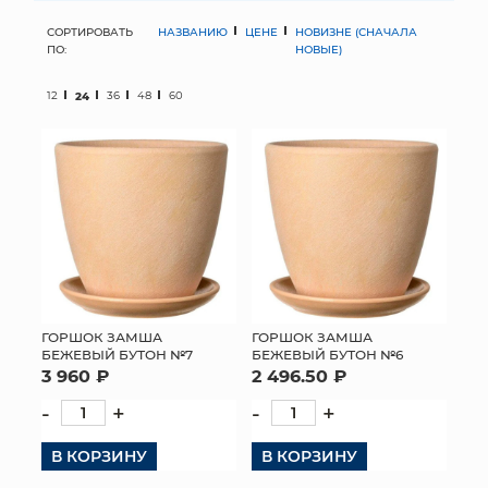
СОРТИРОВАТЬ
НАЗВАНИЮ
ЦЕНЕ
НОВИЗНЕ (СНАЧАЛА
МЯГКИЕ ИГРУШКИ
ПО:
НОВЫЕ)
КОРЗИНЫ
12
24
36
48
60
ЯЩИКИ
СУНДУКИ
ИСКУССТВЕННЫЕ ЦВЕТЫ
ПАКЕТЫ И СУМКИ
ПОДАРОЧНЫЕ КАРТЫ
ГОРШОК ЗАМША
ГОРШОК ЗАМША
БЕЖЕВЫЙ БУТОН №7
БЕЖЕВЫЙ БУТОН №6
3 960 ₽
2 496.50 ₽
ТОРГОВЫЙ ЦЕНТР
-
+
-
+
ОПТОВЫМ КЛИЕНТАМ
В КОРЗИНУ
В КОРЗИНУ
ДОСТАВКА И ОПЛАТА