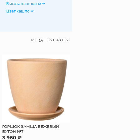
Высота кашпо, см
Цвет кашпо
12
24
36
48
60
ГОРШОК ЗАМША БЕЖЕВЫЙ
БУТОН №7
3 960 ₽