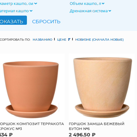
иаметр кашпо, см
Объем кашпо, л
атериал кашпо
Дренажная система
СОРТИРОВАТЬ ПО:
НАЗВАНИЮ
ЦЕНЕ
НОВИЗНЕ (СНАЧАЛА НОВЫЕ)
ГОРШОК КОМПОЗИТ ТЕРРАКОТА
ГОРШОК ЗАМША БЕЖЕВЫЙ
КРОКУС №3
БУТОН №6
634 ₽
2 496.50 ₽