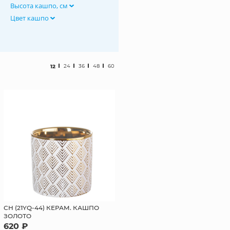
Высота кашпо, см
Цвет кашпо
12
24
36
48
60
СН (21YQ-44) КЕРАМ. КАШПО
ЗОЛОТО
620 ₽