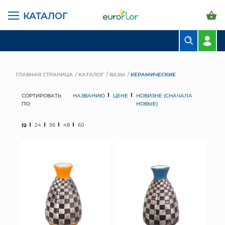
КАТАЛОГ
БУКЕТЫ
КОМПОЗИЦИИ
ГЛАВНАЯ СТРАНИЦА
КАТАЛОГ
ВАЗЫ
КЕРАМИЧЕСКИЕ
ЦВЕТЫ В ПАЧКАХ
СОРТИРОВАТЬ
НАЗВАНИЮ
ЦЕНЕ
НОВИЗНЕ (СНАЧАЛА
ПО:
НОВЫЕ)
СВАДЕБНАЯ ФЛОРИСТИКА
12
24
36
48
60
КОМНАТНЫЕ РАСТЕНИЯ
ГОРШКИ И КАШПО
ГРУНТЫ И УДОБРЕНИЯ
ПРЕДМЕТЫ ИНТЕРЬЕРА
ВАЗЫ