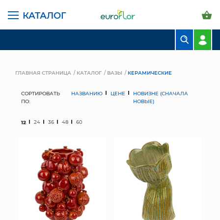
КАТАЛОГ
БУКЕТЫ
КОМПОЗИЦИИ
ГЛАВНАЯ СТРАНИЦА
КАТАЛОГ
ВАЗЫ
КЕРАМИЧЕСКИЕ
ЦВЕТЫ В ПАЧКАХ
СОРТИРОВАТЬ
НАЗВАНИЮ
ЦЕНЕ
НОВИЗНЕ (СНАЧАЛА
ПО:
НОВЫЕ)
СВАДЕБНАЯ ФЛОРИСТИКА
12
24
36
48
60
КОМНАТНЫЕ РАСТЕНИЯ
ГОРШКИ И КАШПО
ГРУНТЫ И УДОБРЕНИЯ
ПРЕДМЕТЫ ИНТЕРЬЕРА
ВАЗЫ