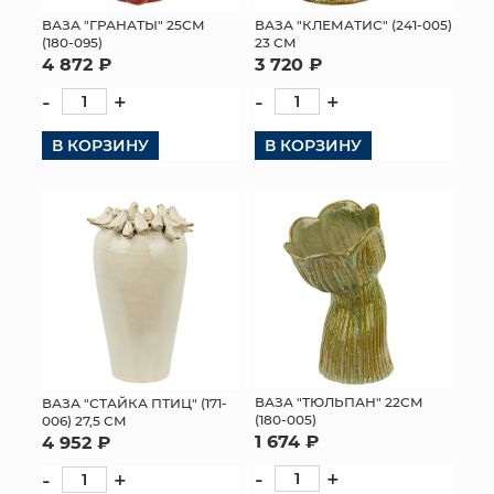
ВАЗА "КЛЕМАТИС" (241-005)
ВАЗА "ГРАНАТЫ" 25СМ
МЯГКИЕ ИГРУШКИ
23 СМ
(180-095)
3 720 ₽
4 872 ₽
КОРЗИНЫ
-
+
-
+
ЯЩИКИ
В КОРЗИНУ
В КОРЗИНУ
СУНДУКИ
ИСКУССТВЕННЫЕ ЦВЕТЫ
ПАКЕТЫ И СУМКИ
ПОДАРОЧНЫЕ КАРТЫ
ТОРГОВЫЙ ЦЕНТР
ВАЗА "ТЮЛЬПАН" 22СМ
ВАЗА "СТАЙКА ПТИЦ" (171-
(180-005)
006) 27,5 СМ
ОПТОВЫМ КЛИЕНТАМ
1 674 ₽
4 952 ₽
-
+
-
+
ДОСТАВКА И ОПЛАТА