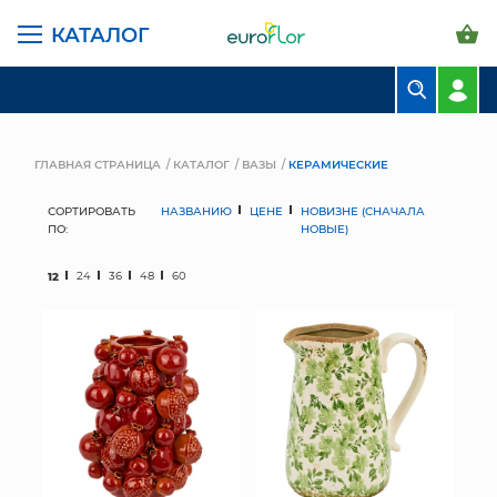
КАТАЛОГ
БУКЕТЫ
КОМПОЗИЦИИ
ГЛАВНАЯ СТРАНИЦА
КАТАЛОГ
ВАЗЫ
КЕРАМИЧЕСКИЕ
ЦВЕТЫ В ПАЧКАХ
СОРТИРОВАТЬ
НАЗВАНИЮ
ЦЕНЕ
НОВИЗНЕ (СНАЧАЛА
ПО:
НОВЫЕ)
СВАДЕБНАЯ ФЛОРИСТИКА
12
24
36
48
60
КОМНАТНЫЕ РАСТЕНИЯ
ГОРШКИ И КАШПО
ГРУНТЫ И УДОБРЕНИЯ
ПРЕДМЕТЫ ИНТЕРЬЕРА
ВАЗЫ