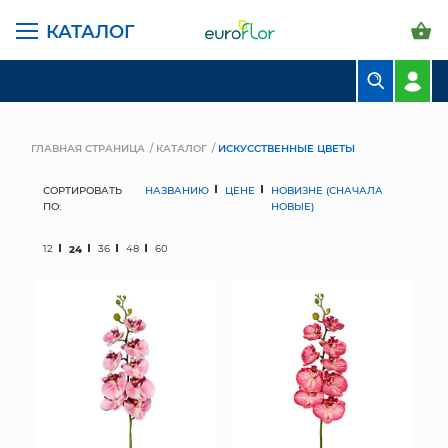
КАТАЛОГ
БУКЕТЫ
КОМПОЗИЦИИ
ГЛАВНАЯ СТРАНИЦА
КАТАЛОГ
ИСКУССТВЕННЫЕ ЦВЕТЫ
ЦВЕТЫ В ПАЧКАХ
СОРТИРОВАТЬ
НАЗВАНИЮ
ЦЕНЕ
НОВИЗНЕ (СНАЧАЛА
ПО:
НОВЫЕ)
СВАДЕБНАЯ ФЛОРИСТИКА
12
24
36
48
60
КОМНАТНЫЕ РАСТЕНИЯ
ГОРШКИ И КАШПО
ГРУНТЫ И УДОБРЕНИЯ
ПРЕДМЕТЫ ИНТЕРЬЕРА
ВАЗЫ