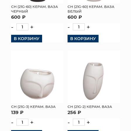
СН (21G-60) КЕРАМ. ВАЗА
СН (21G-60) КЕРАМ. ВАЗА
МЯГКИЕ ИГРУШКИ
ЧЕРНЫЙ
БЕЛЫЙ
600 ₽
600 ₽
КОРЗИНЫ
-
+
-
+
ЯЩИКИ
В КОРЗИНУ
В КОРЗИНУ
СУНДУКИ
ИСКУССТВЕННЫЕ ЦВЕТЫ
ПАКЕТЫ И СУМКИ
ПОДАРОЧНЫЕ КАРТЫ
ТОРГОВЫЙ ЦЕНТР
СН (21G-3) КЕРАМ. ВАЗА
СН (21G-2) КЕРАМ. ВАЗА
139 ₽
256 ₽
ОПТОВЫМ КЛИЕНТАМ
-
+
-
+
ДОСТАВКА И ОПЛАТА