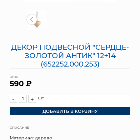
МЯГКИЕ ИГРУШКИ
КОРЗИНЫ
ЯЩИКИ
ДЕКОР ПОДВЕСНОЙ "СЕРДЦЕ-
СУНДУКИ
ЗОЛОТОЙ АНТИК" 12+14
(652252.000.253)
ИСКУССТВЕННЫЕ ЦВЕТЫ
цена
ПАКЕТЫ И СУМКИ
590 ₽
ПОДАРОЧНЫЕ КАРТЫ
шт.
-
+
ТОРГОВЫЙ ЦЕНТР
ДОБАВИТЬ В КОРЗИНУ
ОПТОВЫМ КЛИЕНТАМ
ОПИСАНИЕ
ДОСТАВКА И ОПЛАТА
Материал: дерево