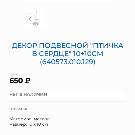
МЯГКИЕ ИГРУШКИ
КОРЗИНЫ
ЯЩИКИ
ДЕКОР ПОДВЕСНОЙ "ПТИЧКА
СУНДУКИ
В СЕРДЦЕ" 10+10СМ
(640573.010.129)
ИСКУССТВЕННЫЕ ЦВЕТЫ
цена
ПАКЕТЫ И СУМКИ
650 ₽
ПОДАРОЧНЫЕ КАРТЫ
НЕТ В НАЛИЧИИ
ТОРГОВЫЙ ЦЕНТР
ОПИСАНИЕ
ОПТОВЫМ КЛИЕНТАМ
Материал: металл
Размер: 10 х 10 см
ДОСТАВКА И ОПЛАТА