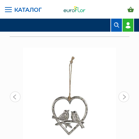
КАТАЛОГ
ГЛАВНАЯ СТРАНИЦА
КАТАЛОГ
ПРЕДМЕТЫ ИНТЕРЬЕРА
ФИГУРКИ
БУКЕТЫ
ДЕКОР ПОДВЕСНОЙ "ПТИЧКА В СЕРДЦЕ" 10+10СМ (640573.010.129)
КОМПОЗИЦИИ
ЦВЕТЫ В ПАЧКАХ
СВАДЕБНАЯ ФЛОРИСТИКА
КОМНАТНЫЕ РАСТЕНИЯ
ГОРШКИ И КАШПО
ГРУНТЫ И УДОБРЕНИЯ
ПРЕДМЕТЫ ИНТЕРЬЕРА
ВАЗЫ